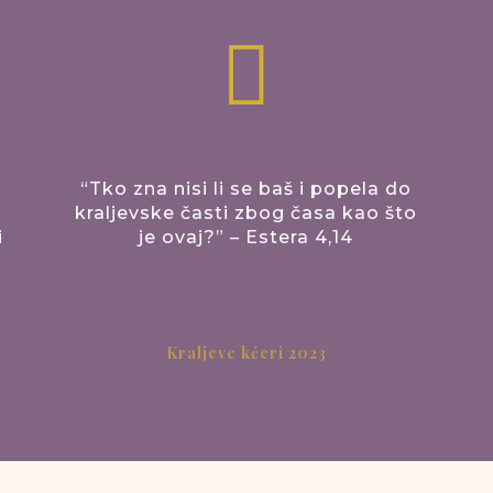

“Tko zna nisi li se baš i popela do
kraljevske časti zbog časa kao što
i
je ovaj?” – Estera 4,14
Kraljeve kćeri 2023