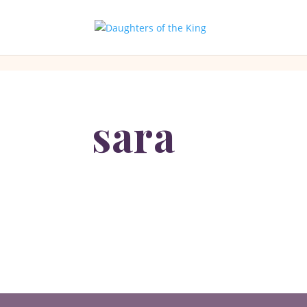
[php]
[/php]
sara