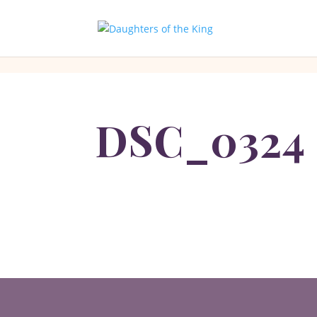
[php]
[/php]
DSC_0324