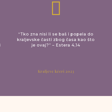

“Tko zna nisi li se baš i popela do
kraljevske časti zbog časa kao što
i
je ovaj?” – Estera 4,14
Kraljeve kćeri 2023