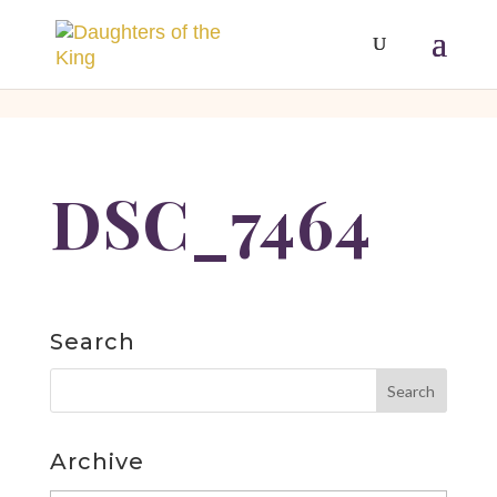
[php]
[/php]
DSC_7464
Search
Archive