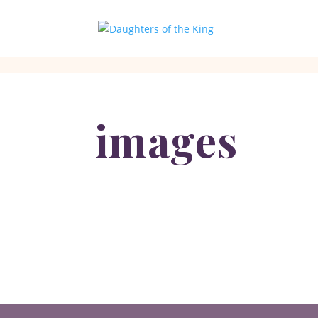
[php]
[/php]
images