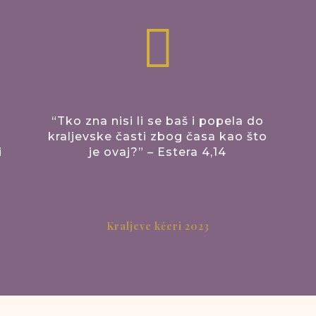

“Tko zna nisi li se baš i popela do
kraljevske časti zbog časa kao što
i
je ovaj?” – Estera 4,14
Kraljeve kćeri 2023