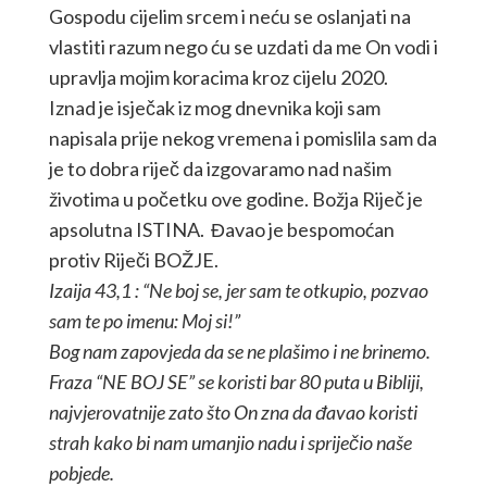
Gospodu cijelim srcem i neću se oslanjati na
vlastiti razum nego ću se uzdati da me On vodi i
upravlja mojim koracima kroz cijelu 2020.
Iznad je isječak iz mog dnevnika koji sam
napisala prije nekog vremena i pomislila sam da
je to dobra riječ da izgovaramo nad našim
životima u početku ove godine. Božja Riječ je
apsolutna ISTINA. Đavao je bespomoćan
protiv Riječi BOŽJE.
Izaija 43,1 : “Ne boj se, jer sam te otkupio, pozvao
sam te po imenu: Moj si!”
Bog nam zapovjeda da se ne plašimo i ne brinemo.
Fraza “NE BOJ SE” se koristi bar 80 puta u Bibliji,
najvjerovatnije zato što On zna da đavao koristi
strah kako bi nam umanjio nadu i spriječio naše
pobjede.