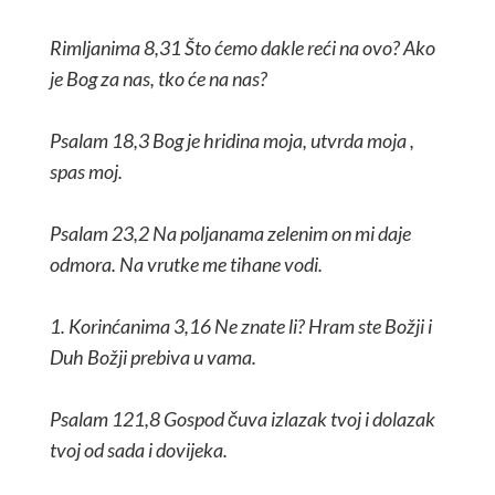
Rimljanima 8,31 Što ćemo dakle reći na ovo? Ako
je Bog za nas, tko će na nas?
Psalam 18,3 Bog je hridina moja, utvrda moja ,
spas moj.
Psalam 23,2 Na poljanama zelenim on mi daje
odmora. Na vrutke me tihane vodi.
1. Korinćanima 3,16 Ne znate li? Hram ste Božji i
Duh Božji prebiva u vama.
Psalam 121,8 Gospod čuva izlazak tvoj i dolazak
tvoj od sada i dovijeka.