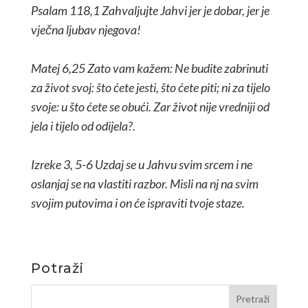
Psalam 118,1 Zahvaljujte Jahvi jer je dobar, jer je
vječna ljubav njegova!
Matej 6,25 Zato vam kažem: Ne budite zabrinuti
za život svoj: što ćete jesti, što ćete piti; ni za tijelo
svoje: u što ćete se obući. Zar život nije vredniji od
jela i tijelo od odijela?.
Izreke 3, 5-6 Uzdaj se u Jahvu svim srcem i ne
oslanjaj se na vlastiti razbor. Misli na nj na svim
svojim putovima i on će ispraviti tvoje staze.
Potraži