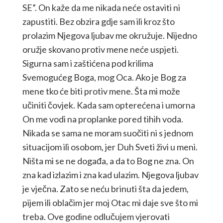
SE”. On kaže da me nikada neće ostaviti ni
zapustiti. Bez obzira gdje sam ili kroz što
prolazim Njegova ljubav me okružuje. Nijedno
oružje skovano protiv mene neće uspjeti.
Sigurna sam i zaštićena pod krilima
Svemogućeg Boga, mog Oca. Ako je Bog za
mene tko će biti protiv mene. Šta mi može
učiniti čovjek. Kada sam opterećena i umorna
On me vodi na proplanke pored tihih voda.
Nikada se sama ne moram suočiti ni s jednom
situacijom ili osobom, jer Duh Sveti živi u meni.
Ništa mi se ne događa, a da to Bog ne zna. On
zna kad izlazim i zna kad ulazim. Njegova ljubav
je vječna. Zato se neću brinuti šta da jedem,
pijem ili oblačim jer moj Otac mi daje sve što mi
treba. Ove godine odlučujem vjerovati