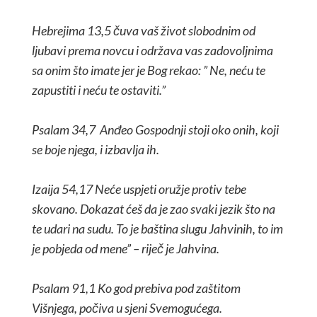
Hebrejima 13,5 čuva vaš život slobodnim od
ljubavi prema novcu i održava vas zadovoljnima
sa onim što imate jer je Bog rekao: ” Ne, neću te
zapustiti i neću te ostaviti.”
Psalam 34,7 Anđeo Gospodnji stoji oko onih, koji
se boje njega, i izbavlja ih.
Izaija 54,17 Neće uspjeti oružje protiv tebe
skovano. Dokazat ćeš da je zao svaki jezik što na
te udari na sudu. To je baština slugu Jahvinih, to im
je pobjeda od mene” – riječ je Jahvina.
Psalam 91,1 Ko god prebiva pod zaštitom
Višnjega, počiva u sjeni Svemogućega.