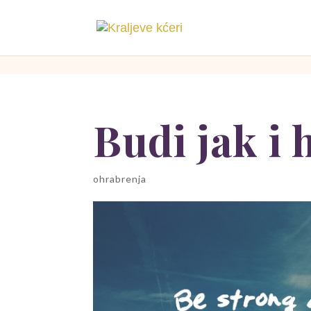
[php]
[/php]
Budi jak i 
ohrabrenja