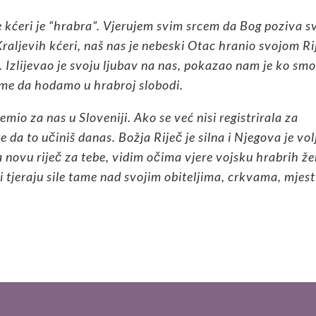
 kćeri je “hrabra”. Vjerujem svim srcem da Bog poziva s
raljevih kćeri, naš nas je nebeski Otac hranio svojom Ri
 Izlijevao je svoju ljubav na nas, pokazao nam je ko sm
jeme da hodamo u hrabroj slobodi.
emio za nas u Sloveniji. Ako se već nisi registrirala za
da to učiniš danas. Božja Riječ je silna i Njegova je vol
novu riječ za tebe, vidim očima vjere vojsku hrabrih ž
tjeraju sile tame nad svojim obiteljima, crkvama, mjes