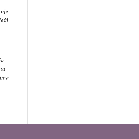
voje
ječi
o
ja
ena
tima