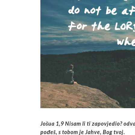
Jošua 1,9 Nisam li ti zapovjedio? odva
pođeš, s tobom je Jahve, Bog tvoj.