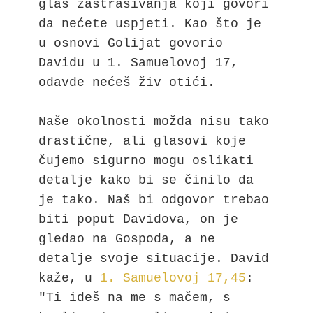
glas zastrašivanja koji govori 
da nećete uspjeti. Kao što je 
u osnovi Golijat govorio 
Davidu u 1. Samuelovoj 17, 
odavde nećeš živ otići.

Naše okolnosti možda nisu tako 
drastične, ali glasovi koje 
čujemo sigurno mogu oslikati 
detalje kako bi se činilo da 
je tako. Naš bi odgovor trebao 
biti poput Davidova, on je 
gledao na Gospoda, a ne 
detalje svoje situacije. David 
kaže, u 
1. Samuelovoj 17,45
: 
"Ti ideš na me s mačem, s 