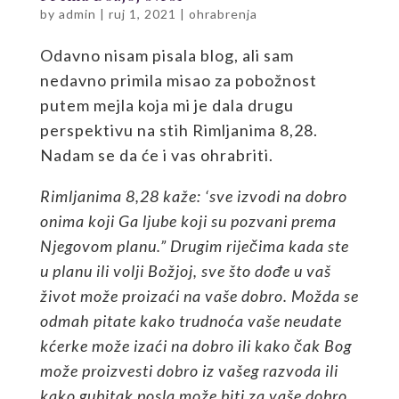
by
admin
|
ruj 1, 2021
|
ohrabrenja
Odavno nisam pisala blog, ali sam
nedavno primila misao za pobožnost
putem mejla koja mi je dala drugu
perspektivu na stih Rimljanima 8,28.
Nadam se da će i vas ohrabriti.
Rimljanima 8,28 kaže: ‘sve izvodi na dobro
onima koji Ga ljube koji su pozvani prema
Njegovom planu.” Drugim riječima kada ste
u planu ili volji Božjoj, sve što dođe u vaš
život može proizaći na vaše dobro. Možda se
odmah pitate kako trudnoća vaše neudate
kćerke može izaći na dobro ili kako čak Bog
može proizvesti dobro iz vašeg razvoda ili
kako gubitak posla može biti za vaše dobro