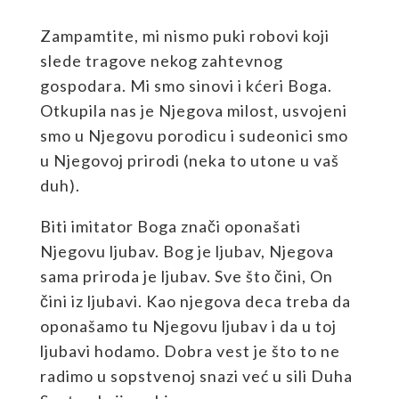
Zampamtite, mi nismo puki robovi koji
slede tragove nekog zahtevnog
gospodara. Mi smo sinovi i kćeri Boga.
Otkupila nas je Njegova milost, usvojeni
smo u Njegovu porodicu i sudeonici smo
u Njegovoj prirodi (neka to utone u vaš
duh).
Biti imitator Boga znači oponašati
Njegovu ljubav. Bog je ljubav, Njegova
sama priroda je ljubav. Sve što čini, On
čini iz ljubavi. Kao njegova deca treba da
oponašamo tu Njegovu ljubav i da u toj
ljubavi hodamo. Dobra vest je što to ne
radimo u sopstvenoj snazi već u sili Duha