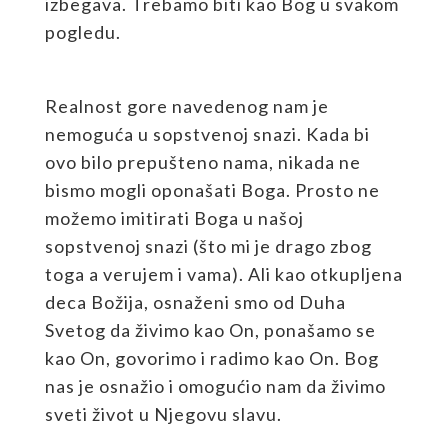
izbegava. Trebamo biti kao Bog u svakom
pogledu.
Realnost gore navedenog nam je
nemoguća u sopstvenoj snazi. Kada bi
ovo bilo prepušteno nama, nikada ne
bismo mogli oponašati Boga. Prosto ne
možemo imitirati Boga u našoj
sopstvenoj snazi (što mi je drago zbog
toga a verujem i vama). Ali kao otkupljena
deca Božija, osnaženi smo od Duha
Svetog da živimo kao On, ponašamo se
kao On, govorimo i radimo kao On. Bog
nas je osnažio i omogućio nam da živimo
sveti život u Njegovu slavu.