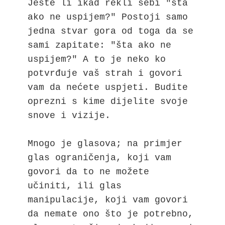
Jeste li ikad rekli sebi "šta 
ako ne uspijem?" Postoji samo 
jedna stvar gora od toga da se 
sami zapitate: "šta ako ne 
uspijem?" A to je neko ko 
potvrđuje vaš strah i govori 
vam da nećete uspjeti. Budite 
oprezni s kime dijelite svoje 
snove i vizije.

Mnogo je glasova; na primjer 
glas ograničenja, koji vam 
govori da to ne možete 
učiniti, ili glas 
manipulacije, koji vam govori 
da nemate ono što je potrebno, 