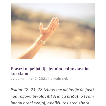
Porazi neprijatelja jednim jednostavnim
korakom
by
admin
|
kol 1, 2021
|
ohrabrenja
Psalm 22: 21-23 Izbavi me od lavlje čeljusti
i od rogova bivolovih! A ja ću pričati o tvom
imenu braći svojoj, hvaliću te usred zbora.