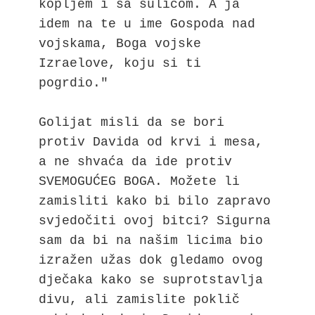
kopljem i sa sulicom. A ja 
idem na te u ime Gospoda nad 
vojskama, Boga vojske 
Izraelove, koju si ti 
pogrdio."

Golijat misli da se bori 
protiv Davida od krvi i mesa, 
a ne shvaća da ide protiv 
SVEMOGUĆEG BOGA. Možete li 
zamisliti kako bi bilo zapravo 
svjedočiti ovoj bitci? Sigurna 
sam da bi na našim licima bio 
izražen užas dok gledamo ovog 
dječaka kako se suprotstavlja 
divu, ali zamislite poklič 