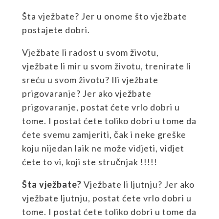
Šta vježbate? Jer u onome što vježbate
postajete dobri.
Vježbate li radost u svom životu,
vježbate li mir u svom životu, trenirate li
sreću u svom životu? Ili vježbate
prigovaranje? Jer ako vježbate
prigovaranje, postat ćete vrlo dobri u
tome. I postat ćete toliko dobri u tome da
ćete svemu zamjeriti, čak i neke greške
koju nijedan laik ne može vidjeti, vidjet
ćete to vi, koji ste stručnjak !!!!!
Šta vježbate?
Vježbate li ljutnju? Jer ako
vježbate ljutnju, postat ćete vrlo dobri u
tome. I postat ćete toliko dobri u tome da