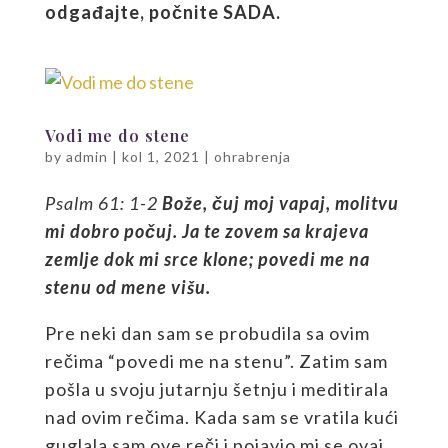
odgađajte, počnite SADA.
Vodi me do stene
by
admin
|
kol 1, 2021
|
ohrabrenja
P
salm 61: 1-2
Bože, čuj moj vapaj,
molitvu
mi dobro počuj.
J
a te zovem sa krajeva
zemlje dok mi srce klone; povedi me na
stenu od mene višu.
Pre neki dan sam se probudila sa ovim
rečima “povedi me na stenu”. Zatim sam
pošla u svoju jutarnju šetnju i meditirala
nad ovim rečima. Kada sam se vratila kući
guglala sam ove reči i pojavio mi se ovaj