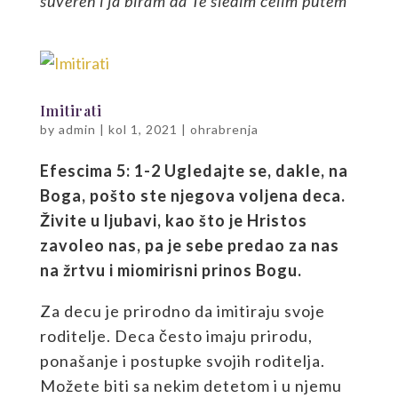
suveren i ja biram da Te sledim celim putem
Imitirati
by
admin
|
kol 1, 2021
|
ohrabrenja
Efescima 5: 1-2 Ugledajte se, dakle, na
Boga, pošto ste njegova voljena deca.
Živite u ljubavi, kao što je Hristos
zavoleo nas, pa je sebe predao za nas
na žrtvu i miomirisni prinos Bogu.
Za decu je prirodno da imitiraju svoje
roditelje. Deca često imaju prirodu,
ponašanje i postupke svojih roditelja.
Možete biti sa nekim detetom i u njemu