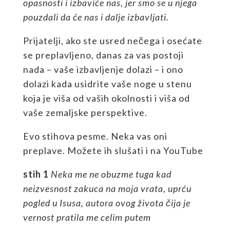
opasnosti i izbaviće nas, jer smo se u njega
pouzdali da će nas i dalje izbavljati.
Prijatelji, ako ste usred nečega i osećate
se preplavljeno, danas za vas postoji
nada – vaše izbavljenje dolazi – i ono
dolazi kada usidrite vaše noge u stenu
koja je viša od vaših okolnosti i viša od
vaše zemaljske perspektive.
Evo stihova pesme. Neka vas oni
preplave. Možete ih slušati i na YouTube
stih
1
Neka me ne obuzme tuga
k
ad
neizvesnost zakuca na moja vrata, uprću
pogled u Isusa, autora ovog života čija je
v
er
nost
pratila me
celim putem