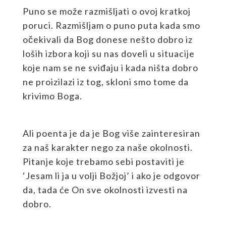
Puno se može razmišljati o ovoj kratkoj
poruci. Razmišljam o puno puta kada smo
očekivali da Bog donese nešto dobro iz
loših izbora koji su nas doveli u situacije
koje nam se ne sviđaju i kada ništa dobro
ne proizilazi iz tog, skloni smo tome da
krivimo Boga.
Ali poenta je da je Bog više zainteresiran
za naš karakter nego za naše okolnosti.
Pitanje koje trebamo sebi postaviti je
‘Jesam li ja u volji Božjoj’ i ako je odgovor
da, tada će On sve okolnosti izvesti na
dobro.