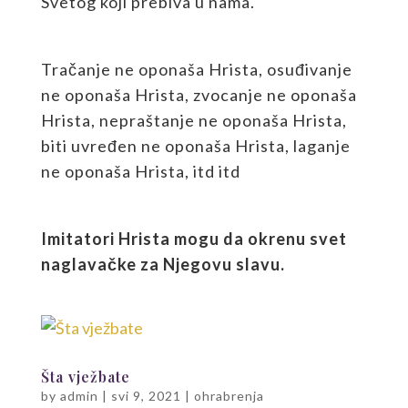
Svetog koji prebiva u nama.
Tračanje ne oponaša Hrista, osuđivanje
ne oponaša Hrista, zvocanje ne oponaša
Hrista, nepraštanje ne oponaša Hrista,
biti uvređen ne oponaša Hrista, laganje
ne oponaša Hrista, itd itd
Imitatori Hrista mogu da okrenu svet
naglavačke za Njegovu slavu.
Šta vježbate
by
admin
|
svi 9, 2021
|
ohrabrenja