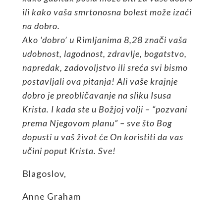
ili kako vaša smrtonosna bolest može izaći
na dobro.
Ako ‘dobro’ u Rimljanima 8,28 znači vaša
udobnost, lagodnost, zdravlje, bogatstvo,
napredak, zadovoljstvo ili sreća svi bismo
postavljali ova pitanja! Ali vaše krajnje
dobro je preobličavanje na sliku Isusa
Krista. I kada ste u Božjoj volji – “pozvani
prema Njegovom planu” – sve što Bog
dopusti u vaš život će On koristiti da vas
učini poput Krista. Sve!
Blagoslov,
Anne Graham