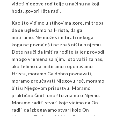
videti njegove roditelje u načinu na koji
hoda, govori i šta radi.
Kao što vidimo u stihovima gore, mi treba
da se ugledamo na Hrista, da ga
imitiramo. Ne možeš imitirati nekoga
koga ne poznaješ i ne znaš ništa o njemu.
Dete nauči da imitira roditelja jer provodi
mnogo vremena sa njim. Isto važi i za nas,
ako želimo da imitiramo i oponašamo
Hrista, moramo Ga dobro poznavati,
moramo proučavati Njegovu reč, moramo
biti u Njegovom prisustvu. Moramo
praktično činiti ono što znamo o Njemu.
Moramo raditi stvari koje vidimo da On
radi i da izbegavamo stvari koje On