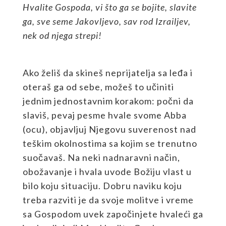
Hvalite Gospoda, vi što ga se bojite, slavite
ga, sve seme Jakovljevo, sav rod Izrailjev,
nek od njega strepi!
Ako želiš da skineš neprijatelja sa leđa i
oteraš ga od sebe, možeš to učiniti
jednim jednostavnim korakom: počni da
slaviš, pevaj pesme hvale svome Abba
(ocu), objavljuj Njegovu suverenost nad
teškim okolnostima sa kojim se trenutno
suočavaš. Na neki nadnaravni način,
obožavanje i hvala uvode Božiju vlast u
bilo koju situaciju. Dobru naviku koju
treba razviti je da svoje molitve i vreme
sa Gospodom uvek započinjete hvaleći ga