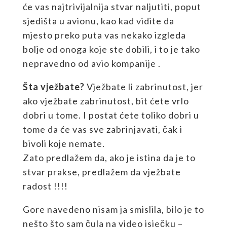
će vas najtrivijalnija stvar naljutiti, poput
sjedišta u avionu, kao kad vidite da
mjesto preko puta vas nekako izgleda
bolje od onoga koje ste dobili, i to je tako
nepravedno od avio kompanije .
Šta vježbate?
Vježbate li zabrinutost, jer
ako vježbate zabrinutost, bit ćete vrlo
dobri u tome. I postat ćete toliko dobri u
tome da će vas sve zabrinjavati, čak i
bivoli koje nemate.
Zato predlažem da, ako je istina da je to
stvar prakse, predlažem da vježbate
radost !!!!
Gore navedeno nisam ja smislila, bilo je to
nešto što sam čula na video isječku –