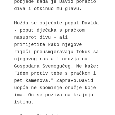
pobjede kada je David porazio 
diva i otkinuo mu glavu.

Možda se osjećate poput Davida 
- poput dječaka s praćkom 
nasuprot divu - ali 
primijetite kako njegove 
riječi preusmjeravaju fokus sa 
njegovog rasta i oružja na 
Gospodara Svemogućeg. Ne kaže: 
"Idem protiv tebe s praćkom i 
pet kamenova." Zapravo,David 
uopće ne spominje oružje koje 
ima. On se poziva na krajnju 
istinu.
