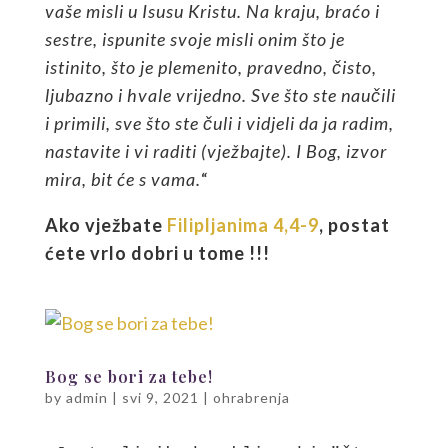
vaše misli u Isusu Kristu. Na kraju, braćo i
sestre, ispunite svoje misli onim što je
istinito, što je plemenito, pravedno, čisto,
ljubazno i hvale vrijedno. Sve što ste naučili
i primili, sve što ste čuli i vidjeli da ja radim,
nastavite i vi raditi (vježbajte). I Bog, izvor
mira, bit će s vama.
“
Ako vježbate
Filipljanima 4,4-9
, postat
ćete vrlo dobri u tome !!!
Bog se bori za tebe!
by
admin
|
svi 9, 2021
|
ohrabrenja