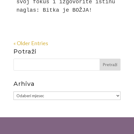
svoj fokus i izgovorite istinu 
naglas: Bitka je BOŽJA!
« Older Entries
Potraži
Arhiva
Arhiva