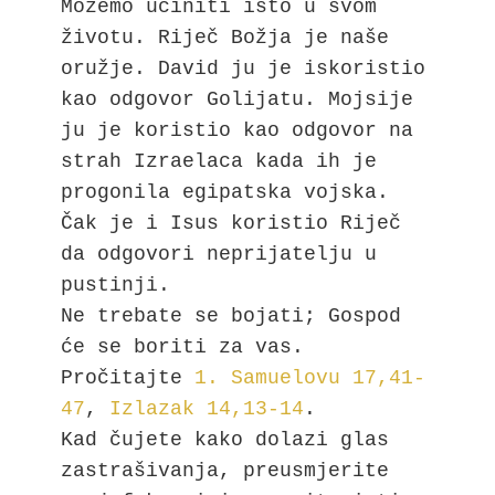
Možemo učiniti isto u svom 
životu. Riječ Božja je naše 
oružje. David ju je iskoristio 
kao odgovor Golijatu. Mojsije 
ju je koristio kao odgovor na 
strah Izraelaca kada ih je 
progonila egipatska vojska. 
Čak je i Isus koristio Riječ 
da odgovori neprijatelju u 
pustinji.

Ne trebate se bojati; Gospod 
će se boriti za vas.

Pročitajte 
1. Samuelovu 17,41-
47
, 
Izlazak 14,13-14
.

Kad čujete kako dolazi glas 
zastrašivanja, preusmjerite 