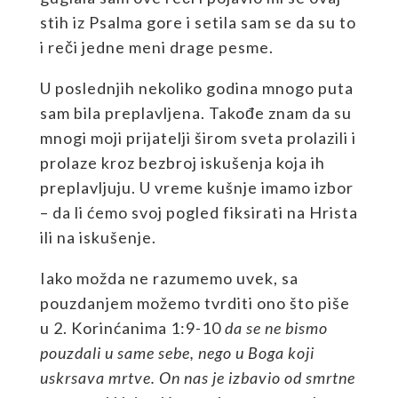
stih iz Psalma gore i setila sam se da su to
i reči jedne meni drage pesme.
U poslednjih nekoliko godina mnogo puta
sam bila preplavljena. Takođe znam da su
mnogi moji prijatelji širom sveta prolazili i
prolaze kroz bezbroj iskušenja koja ih
preplavljuju. U vreme kušnje imamo izbor
– da li ćemo svoj pogled fiksirati na Hrista
ili na iskušenje.
Iako možda ne razumemo uvek, sa
pouzdanjem možemo tvrditi ono što piše
u 2. Korinćanima 1:9-10
da se ne bismo
pouzdali u same sebe, nego u Boga koji
uskrsava mrtve. On nas je izbavio od smrtne