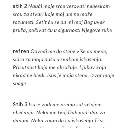
stih 2
Na
uči
moje
srce v
erovati
nebeskom
srcu
z
a stvari koje moj um ne može
razumeti.
S
etit ću se da
mi
moj Bog uvek
pruža, počivat ću u sigurnosti Njegove ruke
refren
Odvedi me do stene više od mene,
sidro za moju dušu u svakom iskušenju.
Prisutnost koja me okružuje. Ljubav koja
nikad ne bledi. Isus je moja stena, izvor moje
snage
Stih
3
Isuse vodi me prema sutrašnjem
obećanju. Neka me tvoj Duh vodi dan za
danom. Neka znam da i u iskušenju Ti si