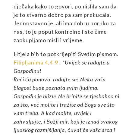
dječaka kako to govori, pomislila sam da
je to stvarno dobro pa sam prekucala.
Jednostavno je, ali ima dobru poruku za
nas, to je poput kontrolne liste čime
zaokupljamo misli i vrijeme.
Htjela bih to potkrijepiti Svetim pismom.
Filipljanima 4,4-9
: “
Uvijek se radujte u
Gospodinu!
Reći ću ponovo: radujte se! Neka vaša
blagost bude poznata svim ljudima.
Gospodin je blizu! Ne brinite se tjeskobno ni
za što, već molite i tražite od Boga sve što
vam treba. A kad molite, uvijek i
zahvaljujte, i Božji mir, koji je iznad svakog
ljudskog razmišljanja, čuvat će vaša srca i