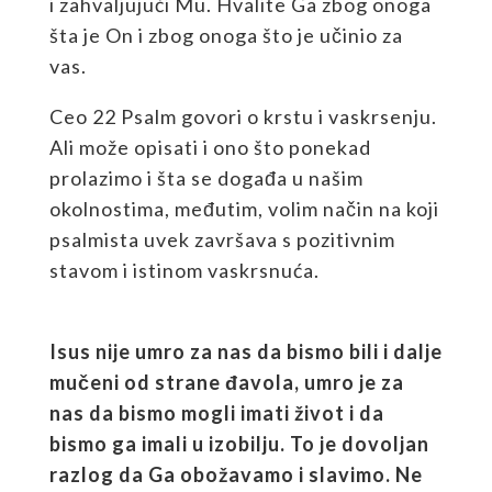
i zahvaljujući Mu. Hvalite Ga zbog onoga
šta je On i zbog onoga što je učinio za
vas.
Ceo 22 Psalm govori o krstu i vaskrsenju.
Ali može opisati i ono što ponekad
prolazimo i šta se događa u našim
okolnostima, međutim, volim način na koji
psalmista uvek završava s pozitivnim
stavom i istinom vaskrsnuća.
Isus nije umro za nas da bismo
bili
i dalje
muč
eni od strane
đav
ola
, umro je za
nas da bismo mogli imati život i
da
bismo
ga ima
li u izobilju
. To je dovoljan
razlog da Ga obožavamo i slavimo.
Ne