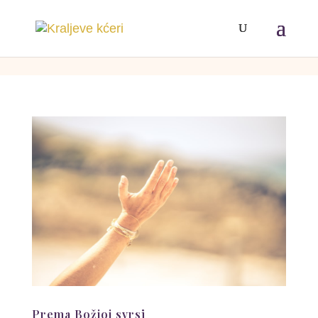
[php]
[/php]
Prema Božjoj svrsi