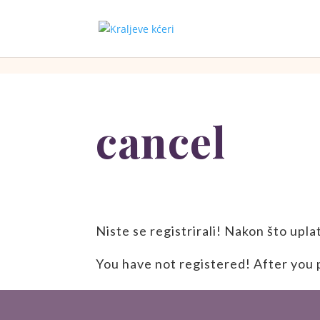
[php]
[/php]
cancel
Niste se registrirali! Nakon što upla
You have not registered! After you p