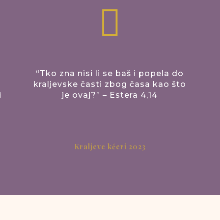

“Tko zna nisi li se baš i popela do
kraljevske časti zbog časa kao što
i
je ovaj?” – Estera 4,14
Kraljeve kćeri 2023