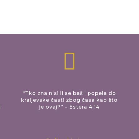

“Tko zna nisi li se baš i popela do
kraljevske časti zbog časa kao što
i
je ovaj?” – Estera 4,14