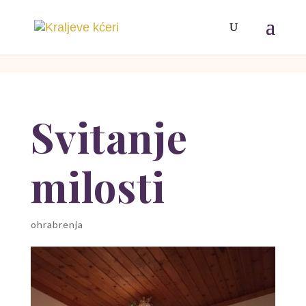
[php]
[/php]
Svitanje
milosti
ohrabrenja