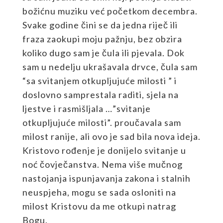
božićnu muziku već početkom decembra.
Svake godine čini se da jedna riječ ili
fraza zaokupi moju pažnju, bez obzira
koliko dugo sam je čula ili pjevala. Dok
sam u nedelju ukrašavala drvce, čula sam
“sa svitanjem otkupljujuće milosti ” i
doslovno samprestala raditi, sjela na
ljestve i rasmišljala …”svitanje
otkupljujuće milosti”. proučavala sam
milost ranije, ali ovo je sad bila nova ideja.
Kristovo rođenje je donijelo svitanje u
noć čovječanstva. Nema više mučnog
nastojanja ispunjavanja zakona i stalnih
neuspjeha, mogu se sada osloniti na
milost Kristovu da me otkupi natrag
Bogu.